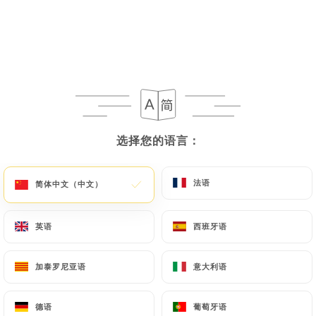
556 评论
CUISINE BISTRONOMIQUE FRANÇAISE
6 Rue Du Minck
62500 Saint-Omer France
选择您的语言：
选择您的语言：
法语
法语
简体中文（中文）
简体中文（中文）
英语
英语
西班牙语
西班牙语
加泰罗尼亚语
加泰罗尼亚语
意大利语
意大利语
餐厅简介
德语
德语
葡萄牙语
葡萄牙语