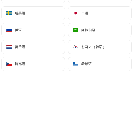
瑞典语
瑞典语
日语
日语
"Alix et Aurélien sont heureux de vous
俄语
俄语
阿拉伯语
阿拉伯语
accueillir au St Charles."
荷兰语
荷兰语
한국어（韩语）
한국어（韩语）
Le restaurant se situe en plein centre
ville à deux pas de la cathédrale entre la
捷克语
捷克语
希腊语
希腊语
place Victor Hugo et la place Pierre
Bonhomme.
Leur cuisine est une alliance entre une
cuisine raffinée et moderne avec une
touche champenoise et brésilienne.
Leurs origines sont depuis longtemps
une source d'inspiration dans leur
cuisine et leur pâtisserie.