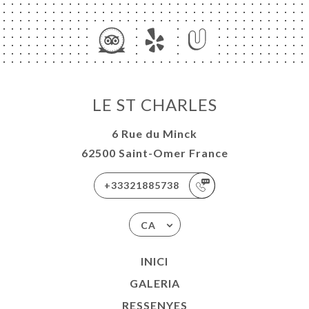
ICI
LE ST CHARLES
RVAR
ERIA
6 Rue du Minck
ENYES
62500 Saint-Omer France
RTA
+33321885738
ACTAR
CA
INICI
GALERIA
RESSENYES