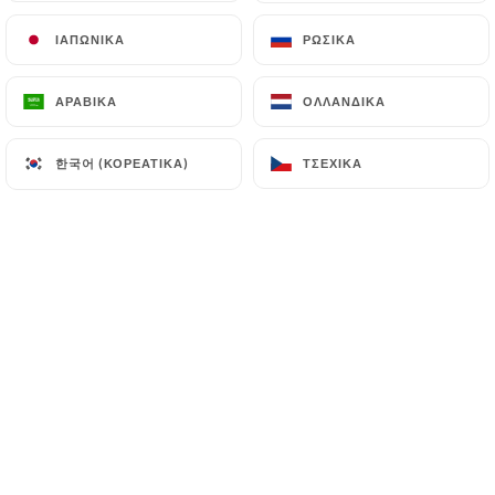
ΙΑΠΩΝΙΚΆ
ΙΑΠΩΝΙΚΆ
ΡΩΣΙΚΆ
ΡΩΣΙΚΆ
Patrick M. βαθμολογήθηκε
P
ΑΡΑΒΙΚΆ
ΑΡΑΒΙΚΆ
ΟΛΛΑΝΔΙΚΆ
ΟΛΛΑΝΔΙΚΆ
4/5
Creative food, nice people, correct price
한국어 (ΚΟΡΕΆΤΙΚΑ)
한국어 (ΚΟΡΕΆΤΙΚΑ)
ΤΣΈΧΙΚΑ
ΤΣΈΧΙΚΑ
07/07/2026
•
09:45
Benoît C. βαθμολογήθηκε
B
5/5
06/07/2026
•
10:46
Nathalie P. βαθμολογήθηκε
N
5/5
29/06/2026
•
10:22