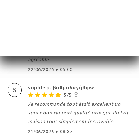
Adèle D. βαθμολογήθηκε
A
5/5
Excellent comme d'habitude. Les assiettes
sont belles et délicieuses. L'ambiance est
calme. C'est toujours un moment très
agréable.
22/06/2026
•
05:00
sophie p. βαθμολογήθηκε
S
5/5
Je recommande tout était excellent un
super bon rapport qualité prix que du fait
maison tout simplement incroyable
21/06/2026
•
08:37