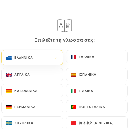
EL
ΜΕΝΟΎ
Επιλέξτε τη γλώσσα σας:
Επιλέξτε τη γλώσσα σας:
/
ΑΡΧΙΚΉ
ΚΡΙΤΙΚΈΣ
ΓΑΛΛΙΚΆ
ΓΑΛΛΙΚΆ
ΕΛΛΗΝΙΚΆ
ΕΛΛΗΝΙΚΆ
Κριτικές
ΑΓΓΛΙΚΆ
ΑΓΓΛΙΚΆ
ΙΣΠΑΝΙΚΆ
ΙΣΠΑΝΙΚΆ
ΚΑΤΑΛΑΝΙΚΆ
ΚΑΤΑΛΑΝΙΚΆ
ΙΤΑΛΙΚΆ
ΙΤΑΛΙΚΆ
556 κριτικές για Uniiti
ΓΕΡΜΑΝΙΚΆ
ΓΕΡΜΑΝΙΚΆ
ΠΟΡΤΟΓΑΛΙΚΆ
ΠΟΡΤΟΓΑΛΙΚΆ
4.8 / 5
简体中文 (ΚΙΝΈΖΙΚΑ)
简体中文 (ΚΙΝΈΖΙΚΑ)
ΣΟΥΗΔΙΚΆ
ΣΟΥΗΔΙΚΆ
100% αληθινές, επαληθευμένες κριτικές.