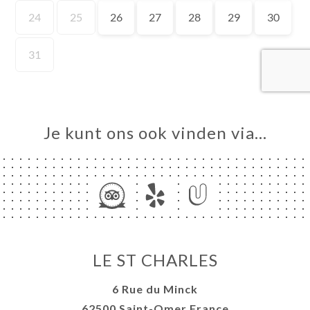
ME
VEREN
ERIJ
IEW
NU
Je kunt ons ook vinden via…
TACT
LE ST CHARLES
6 Rue du Minck
62500 Saint-Omer France