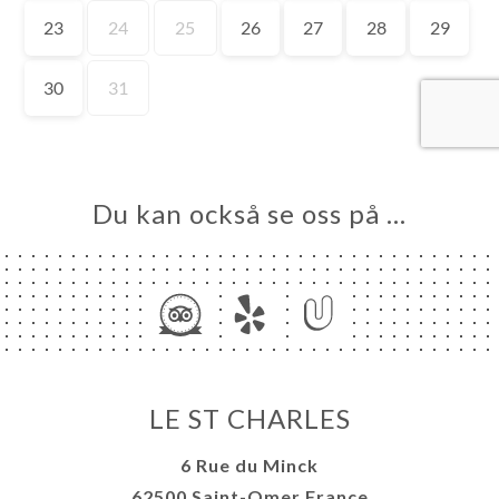
EM
KA
LERI
ÖMEN
NY
TAKT
Du kan också se oss på …
LE ST CHARLES
6 Rue du Minck
62500 Saint-Omer France