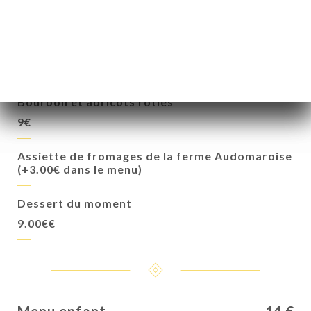
Brownie au chocolat noir, ganache montée au
chocolat lait et fève de tonka,
9.00€
Pavlova abricot, ganache à la Vanille de
Bourbon et abricots roties
9€
Assiette de fromages de la ferme Audomaroise
(+3.00€ dans le menu)
Dessert du moment
9.00€€