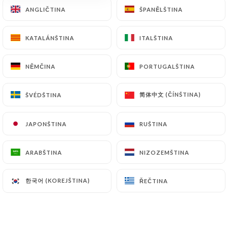
ANGLIČTINA
ANGLIČTINA
ŠPANĚLŠTINA
ŠPANĚLŠTINA
Au choix parmi la carte (du mercredi au
samedi hors dimanche et jours férié)
KATALÁNŠTINA
KATALÁNŠTINA
ITALŠTINA
ITALŠTINA
NĚMČINA
NĚMČINA
PORTUGALŠTINA
PORTUGALŠTINA
Plat+Dessert
Uniquement le midi hors dimanche et jours fériés
简体中文 (ČÍNŠTINA)
简体中文 (ČÍNŠTINA)
ŠVÉDŠTINA
ŠVÉDŠTINA
25.00€
JAPONŠTINA
JAPONŠTINA
RUŠTINA
RUŠTINA
Entrée + Plat
uniquement le midi hors dimanche et jours férié
ARABŠTINA
ARABŠTINA
NIZOZEMŠTINA
NIZOZEMŠTINA
25€
한국어 (KOREJŠTINA)
한국어 (KOREJŠTINA)
ŘEČTINA
ŘEČTINA
Menu St Charles
36 €