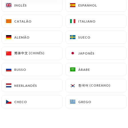
INGLÊS
INGLÊS
ESPANHOL
ESPANHOL
Au choix parmi la carte (du mercredi au
samedi hors dimanche et jours férié)
CATALÃO
CATALÃO
ITALIANO
ITALIANO
ALEMÃO
ALEMÃO
SUECO
SUECO
Plat+Dessert
Uniquement le midi hors dimanche et jours fériés
简体中文 (CHINÊS)
简体中文 (CHINÊS)
JAPONÊS
JAPONÊS
25.00€
RUSSO
RUSSO
ÁRABE
ÁRABE
Entrée + Plat
uniquement le midi hors dimanche et jours férié
한국어 (COREANO)
한국어 (COREANO)
NEERLANDÊS
NEERLANDÊS
25€
CHECO
CHECO
GREGO
GREGO
Menu St Charles
36 €