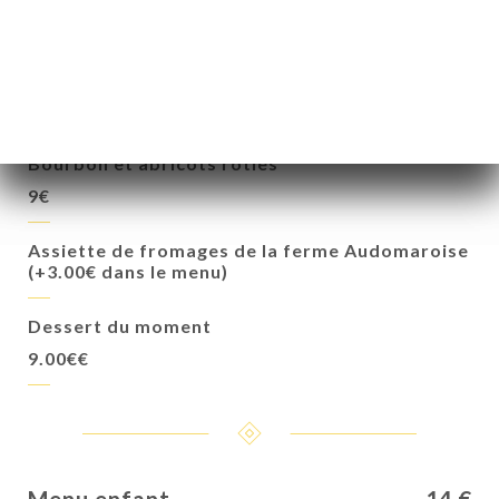
Brownie au chocolat noir, ganache montée au
chocolat lait et fève de tonka,
9.00€
Pavlova abricot, ganache à la Vanille de
Bourbon et abricots roties
9€
Assiette de fromages de la ferme Audomaroise
(+3.00€ dans le menu)
Dessert du moment
9.00€€